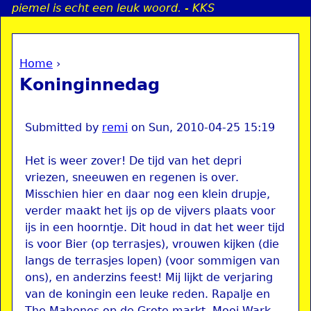
piemel is echt een leuk woord. - KKS
Jump to navigation
Home
›
a
You are here
Koninginnedag
i
n
Submitted by
remi
on
Sun, 2010-04-25 15:19
Het is weer zover! De tijd van het depri
e
vriezen, sneeuwen en regenen is over.
Misschien hier en daar nog een klein drupje,
n
verder maakt het ijs op de vijvers plaats voor
ijs in een hoorntje. Dit houd in dat het weer tijd
u
is voor Bier (op terrasjes), vrouwen kijken (die
langs de terrasjes lopen) (voor sommigen van
ons), en anderzins feest! Mij lijkt de verjaring
van de koningin een leuke reden. Rapalje en
The Mahones op de Grote markt, Mooi Wark