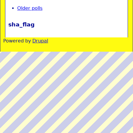
Older polls
sha_flag
Powered by
Drupal