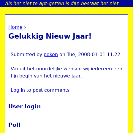
Als het niet te apt-getten is dan bestaat het niet
Jump to navigation
Home
›
a
You are here
Gelukkig Nieuw Jaar!
i
n
Submitted by
pokon
on
Tue, 2008-01-01 11:22
Vanuit het noordelijke wensen wij iedereen een
e
fijn begin van het nieuwe jaar.
n
Log in
to post comments
u
User login
Poll