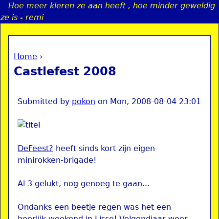
Hoe meer kleren ze aan heeft , hoe minder geweldig
Jump to navigation
ze is - remi
Home
›
a
You are here
Castlefest 2008
i
n
Submitted by
pokon
on
Mon, 2008-08-04 23:01
e
DeFeest
?
heeft sinds kort zijn eigen
n
minirokken-brigade!
u
Al 3 gelukt, nog genoeg te gaan...
Ondanks een beetje regen was het een
heerlijk weekend in Lisse! Volgendjaar weer