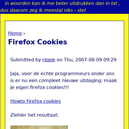
in woorden kan ik me beter uitdrukken dan in txt ,
Jump to navigation
dus daarom zeg ik meestal niks - stel
Home
›
a
You are here
Firefox Cookies
i
n
Submitted by
rippie
on
Thu, 2007-08-09 09:29
Jaja, voor de echte programmeurs onder ons
e
is er nu een compleet nieuwe uitdaging: maak
je eigen firefox cookies!!!
n
Howto Firefox cookies
u
Ziehier het resultaat: