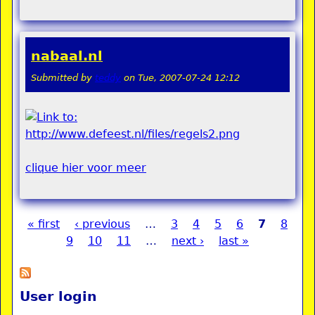
nabaal.nl
Submitted by
teddy
on
Tue, 2007-07-24 12:12
clique hier voor meer
« first
‹ previous
…
3
4
5
6
7
8
Pages
9
10
11
…
next ›
last »
User login