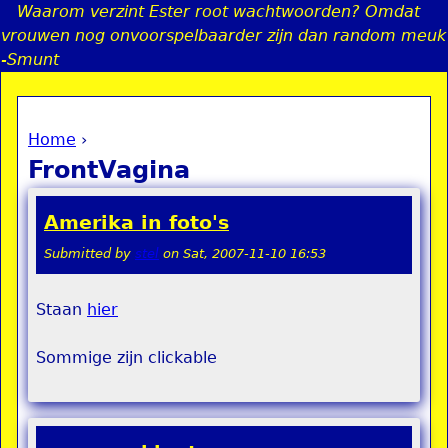
Waarom verzint Ester root wachtwoorden? Omdat
Jump to navigation
vrouwen nog onvoorspelbaarder zijn dan random meuk
-Smunt
Home
›
a
You are here
FrontVagina
i
Amerika in foto's
n
Submitted by
stel
on
Sat, 2007-11-10 16:53
e
Staan
hier
n
Sommige zijn clickable
u